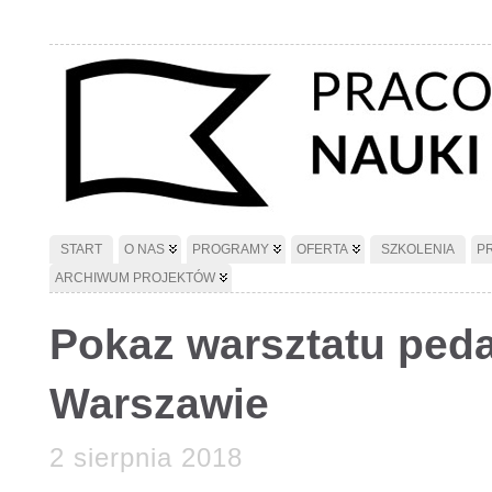
START
O NAS
PROGRAMY
OFERTA
SZKOLENIA
P
ARCHIWUM PROJEKTÓW
Pokaz warsztatu ped
Warszawie
2 sierpnia 2018