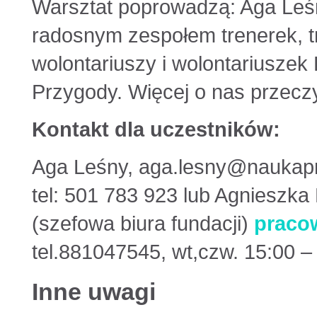
Warsztat poprowadzą: Aga Leś
radosnym zespołem trenerek, t
wolontariuszy i wolontariuszek
Przygody. Więcej o nas przecz
Kontakt dla uczestników:
Aga Leśny, aga.lesny@naukapr
tel: 501 783 923 lub Agnieszka
(szefowa biura fundacji)
praco
tel.881047545, wt,czw. 15:00 –
Inne uwagi