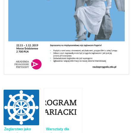
Żeglarstwo jako
Warsztaty dla