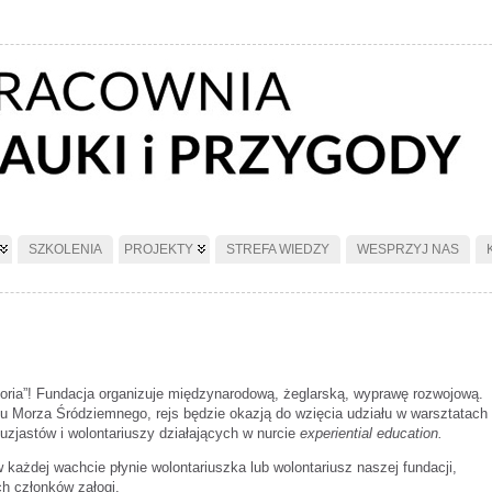
SZKOLENIA
PROJEKTY
STREFA WIEDZY
WESPRZYJ NAS
ria”! Fundacja organizuje międzynarodową, żeglarską, wyprawę rozwojową.
 Morza Śródziemnego, rejs będzie okazją do wzięcia udziału w warsztatach
uzjastów i wolontariuszy działających w nurcie
experiential education.
 każdej wachcie płynie wolontariuszka lub wolontariusz naszej fundacji,
ch członków załogi.