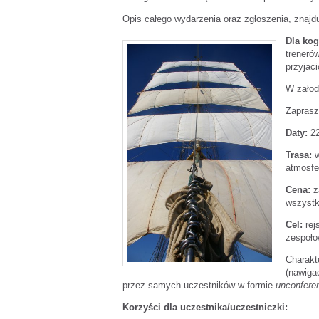
Opis całego wydarzenia oraz zgłoszenia, znajdu
Dla ko
treneró
przyjaci
W załod
Zaprasz
Daty:
2
Trasa:
w
atmosfe
Cena:
za
wszystk
Cel:
rej
zespoło
Charakt
(nawiga
przez samych uczestników w formie
unconfere
Korzyści dla uczestnika/uczestniczki: