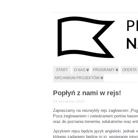
START
O NAS
PROGRAMY
OFERTA
ARCHIWUM PROJEKTÓW
Popłyń z nami w rejs!
24 września 2019
Zapraszamy na niezwykły rejs żaglowcem „Pogo
Poza żeglowaniem i zwiedzaniem portów basenu
oraz do poznania trenerów, edukatorów oraz ent
Językiem rejsu będzie język angielski, jednak w
którego zadaniem będzie m.in. wspieranie inny