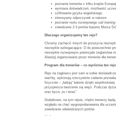
poznanie trenerów z kilku krajów Europe
wymiana doświadczeń, możliwość uczes
szlifowanie języka angielskiego
intensywny odpoczynek w naturze
poznanie nurtu rozwojowego
sail training
zwiedzanie 2-3 portów basenu Morza Ś
Dlaczego organizujemy ten rejs?
Chcemy zachęcić innych do przeżycia niezwykłeg
niezwykle wzbogacające. O ile powszechnie pr
niezwykle rozwojowym potencjale żeglarstwa mo
Alaskę) organizowane przez trenerów dla trener
Program dla trenerów – co wyróżnia ten rejs
Rejs na żaglowcu jest sam w sobie doświadcz
wachty, wykonują rzeczywiste zadania pozwalaj
fizycznie – „ładują” baterie dzięki wspólnotow
przyspiesza tworzenie się więzi. Podczas dyżu
oraz byciu „tu i teraz”.
Dodatkowo, na tym rejsie, chętni trenerzy będą
względu na chęć wygospodarowania dla uczestn
zwiedzanie odwiedzanych portów.