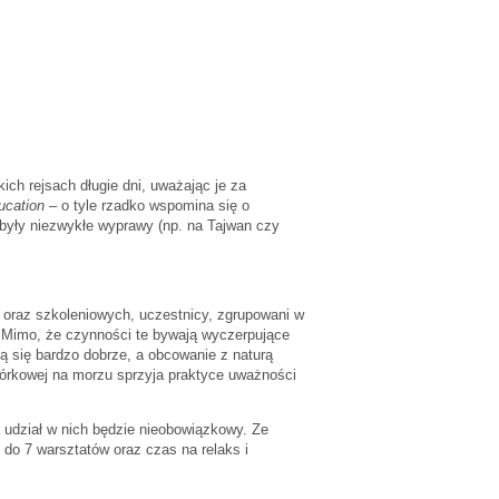
ich rejsach długie dni, uważając je za
ucation
– o tyle rzadko wspomina się o
były niezwykłe wyprawy (np. na Tajwan czy
 oraz szkoleniowych, uczestnicy, zgrupowani w
. Mimo, że czynności te bywają wyczerpujące
ą się bardzo dobrze, a obcowanie z naturą
mórkowej na morzu sprzyja praktyce uważności
 udział w nich będzie nieobowiązkowy. Ze
do 7 warsztatów oraz czas na relaks i