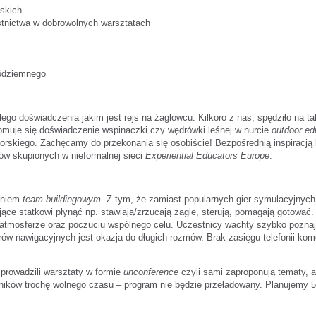
jskich
tnictwa w dobrowolnych warsztatach
ródziemnego
o doświadczenia jakim jest rejs na żaglowcu. Kilkoro z nas, spędziło na tak
omuje się doświadczenie wspinaczki czy wędrówki leśnej w nurcie
outdoor ed
rskiego. Zachęcamy do przekonania się osobiście! Bezpośrednią inspiracją 
ów skupionych w nieformalnej sieci
Experiential Educators Europe
.
eniem
team buildingowym
. Z tym, że zamiast popularnych gier symulacyjnych
ące statkowi płynąć np. stawiają/zrzucają żagle, sterują, pomagają gotować
ej atmosferze oraz poczuciu wspólnego celu. Uczestnicy wachty szybko poznaj
rów nawigacyjnych jest okazja do długich rozmów. Brak zasięgu telefonii ko
 prowadzili warsztaty w formie
unconference
czyli sami zaproponują tematy, a
ików trochę wolnego czasu – program nie będzie przeładowany. Planujemy 5 