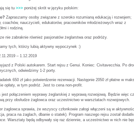
ją się tu
>>>
poniżej skrót w języku polskim:
go?
Zapraszamy osoby związane z szeroko rozumianą edukacją i rozwojem;
w, coachów, nauczycieli, edukatorów, pracowników młodzieżowych wraz z
ółmi i rodziną.
ze nie zabraknie również pasjonatów żeglarstwa oraz podróży.
amy tych, którzy lubią aktywny wypoczynek :)
2.11.2019 – 1.12.2019
yjazd z Polski autokarem. Start rejsu z Genui. Koniec: Civitavecchia. Po dr
rycznych, odwiedzimy 1-2 porty.
datek 650 zł jako potwierdzenie rezerwacji. Następnie 2050 zł płatne w maks
ie opłaty, w tym podróż. Jest to cena non-profit.
s jest połączeniem wyprawy żeglarskiej z wyprawą rozwojową. Będzie więc 
wą przy obsłudze żaglowca oraz uczestnictwo w warsztatach rozwojowych.
er żaglowca sprawia, że wszyscy członkowie załogi włączeni są w aktywnoś
cja, praca na żaglach, dbanie o statek). Program naszego rejsu został dod
nce
. Warsztaty będą odbywały się raz dziennie, a uczestnictwo w nich nie bę