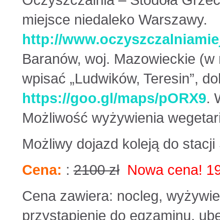
Oczyszczalnia – Stodoła Grzec
miejsce niedaleko Warszawy.
http://www.oczyszczalniamiej
Baranów, woj. Mazowieckie (w 
wpisać „Ludwików, Teresin”, dok
https://goo.gl/maps/pORX9
. 
Możliwość wyżywienia wegetar
Możliwy dojazd koleją do stacji 
Cena:
:
2100 zł
Nowa cena! 19
Cena zawiera: nocleg, wyżywien
przystąpienie do egzaminu, ube