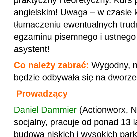
praktyczny i teoretyczny. Kurs
angielskim! Uwaga – w czasie
tłumaczeniu ewentualnych trud
egzaminu pisemnego i ustnego 
asystent!
Co należy zabrać:
Wygodny, n
będzie odbywała się na dworze
Prowadzący
Daniel Dammier
(Actionworx, 
socjalny, pracuje od ponad 13 l
budową niskich i wysokich pa