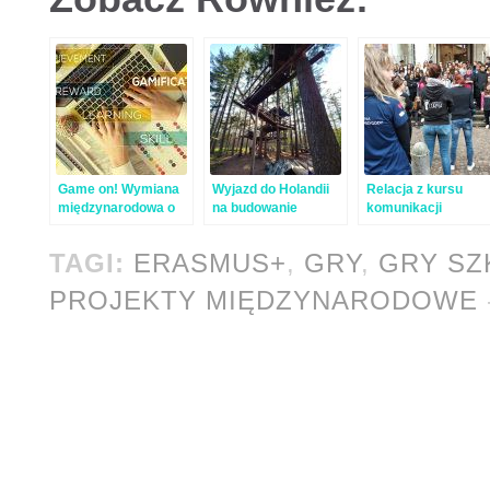
Game on! Wymiana
Wyjazd do Holandii
Relacja z kursu
międzynarodowa o
na budowanie
komunikacji
grach i grywalizacji
domków na
w Edukacji
drzewach – relacja
TAGI:
ERASMUS+
,
GRY
,
GRY SZ
PROJEKTY MIĘDZYNARODOWE