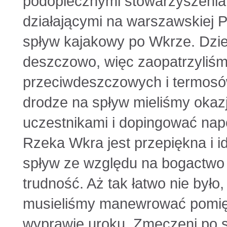
podopiecznymi stowarzyszenia
działającymi na warszawskiej P
spływ kajakowy po Wkrze. Dzie
deszczowo, więc zaopatrzyliśmy
przeciwdeszczowych i termosó
drodze na spływ mieliśmy okazj
uczestnikami i dopingować napo
Rzeka Wkra jest przepiękna i i
spływ ze względu na bogactwo fa
trudność. Aż tak łatwo nie było
musieliśmy manewrować pomięd
wyprawie uroku. Zmęczeni po sp