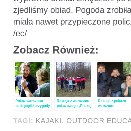
zjedliśmy obiad. Pogoda zrobił
miała nawet przypieczone policz
/ec/
Zobacz Również:
Pokaz warsztatu
Relacja z warsztatu
Relacja z pokazu
pedagogiki przygody
pokazowego „Poczuj
warsztatu
– relacja
outdoor” we
pedagogiki przygod
Wrocławiu
TAGI:
KAJAKI
,
OUTDOOR EDUCA