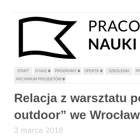
START
O NAS
PROGRAMY
OFERTA
SZKOLENIA
P
ARCHIWUM PROJEKTÓW
Relacja z warsztatu 
outdoor” we Wrocław
3 marca 2018