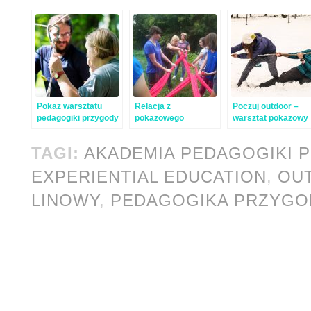
Pokaz warsztatu
Relacja z
Poczuj outdoor –
pedagogiki przygody
pokazowego
warsztat pokazowy
– relacja
warsztatu
pedagogiki przygod
pedagogiki przygody
we Wrocławiu
TAGI:
AKADEMIA PEDAGOGIKI 
we Wrocławiu
EXPERIENTIAL EDUCATION
,
OU
LINOWY
,
PEDAGOGIKA PRZYGO