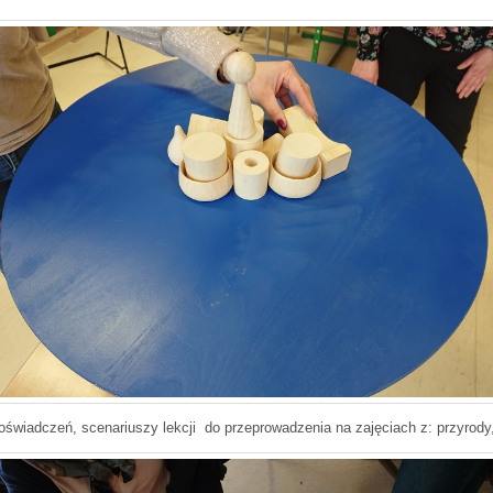
świadczeń, scenariuszy lekcji do przeprowadzenia na zajęciach z: przyrody,