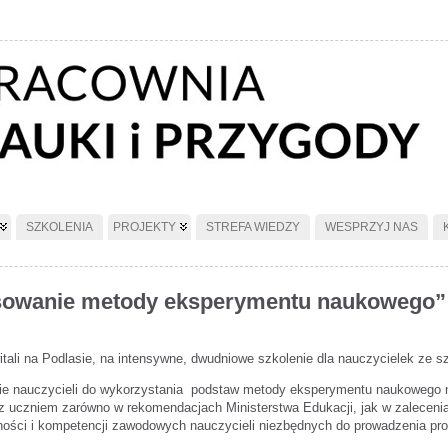
SZKOLENIA
PROJEKTY
STREFA WIEDZY
WESPRZYJ NAS
tosowanie metody eksperymentu naukowego”
witali na Podlasie, na intensywne, dwudniowe szkolenie dla nauczycielek ze 
nie nauczycieli do wykorzystania podstaw metody eksperymentu naukowego n
z uczniem zarówno w rekomendacjach Ministerstwa Edukacji, jak w zaleceni
tności i kompetencji zawodowych nauczycieli niezbędnych do prowadzenia pr