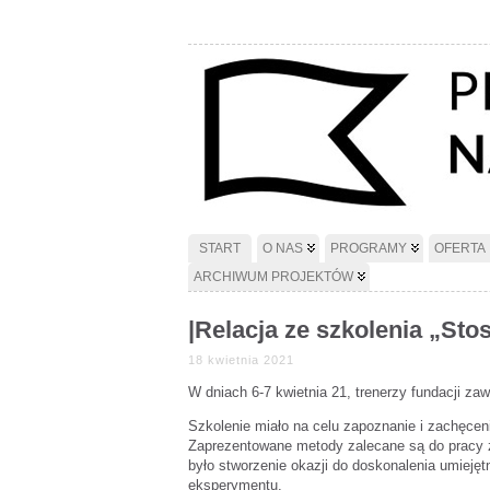
START
O NAS
PROGRAMY
OFERTA
ARCHIWUM PROJEKTÓW
|Relacja ze szkolenia „S
18 kwietnia 2021
W dniach 6-7 kwietnia 21, trenerzy fundacji za
Szkolenie miało na celu zapoznanie i zachęce
Zaprezentowane metody zalecane są do pracy 
było stworzenie okazji do doskonalenia umieję
eksperymentu.