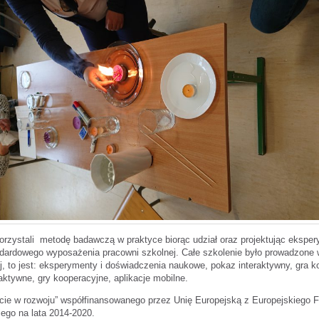
korzystali metodę badawczą w praktyce biorąc udział oraz projektując eksp
ndardowego wyposażenia pracowni szkolnej. Całe szkolenie było prowadzone
j, to jest: eksperymenty i doświadczenia naukowe, pokaz interaktywny, gra k
tywne, gry kooperacyjne, aplikacje mobilne.
rcie w rozwoju” współfinansowanego przez Unię Europejską z Europejskieg
go na lata 2014-2020.