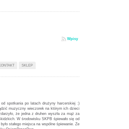
Wpisy
KONTAKT
SKLEP
od spotkania po latach drużyny harcerskiej :)
ządzić muzyczny wieczorek na którym ich dzieci
zdarzyło, że jedna z druhen wyszła za mąż za
kidzkich. W środowisku SKPB śpiewało się od
e było stałego miejsca na wspólne śpiewanie. Ze