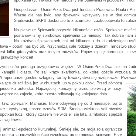
spotkania tych dwóch idei narodziły się Śpiewanki w jazdowskim 
Gospodarzami OsiemPrzezDwa jest fundacja Pracownia Nauki i Pr
Ważne dla nas było, aby śpiewanki wpisywały się w idee domku o
Środowisko SKPB doskonale to zrozumiało i zaakceptowało te założ
Na pierwsze Śpiewanki przyszło kilkanaście osób. Spokojnie mieśc
postanowiliśmy spróbować śpiewania co miesiąc. Tak dobrze nam sz
Na każdych śpiewankach jest od kilkunastu do kilkudziesięciu osó
dowa – potrafi nas być 50. Przychodzą całe rodziny z dziećmi, mnóstwo stu
est kilku gitarzystów oraz innych muzyków. Pojawiają się harmonijki, skrzy
o prawdziwy koncert.
wszych osób pomaga przygotować wnętrze. W OsiemPrzezDwa nie ma żadne
kanapki i ciasto. Po sali krąży skarbonka, do której goście wrzucają d
repertuarze górskie szlagiery, co by towarzystwo się rozśpiewało. Przewa
kając
e dzieci śpią już w chustach lub w pokoju obok. Przed północą
 piosenka autorska. Najczęściej kończymy przed pierwszą w nocy.
nętrze na zajęcia, które często odbywają się kolejnego dnia.
 tzw. Śpiewanki Mamucie, które odbywają się co 3 miesiące. Są to
enkę turystyczną, sprzed czasów SDM. Średnia wieku na sali również
tkań ludzi, którzy czasem nie widzieli się lata, a młodość spędzili
w i wędrówek.
 animacji-społeczno kulturalnej. Śmieję się, że moja rola ogranicza
o domku, a niezwykli goście wypełniają go co miesiąc śpiewem. Przy