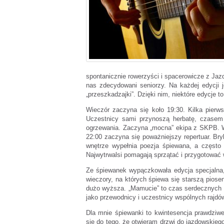
spontanicznie rowerzyści i spacerowicze z Jaz
nas zdecydowani seniorzy. Na każdej edycji j
„przeszkadzajki”. Dzięki nim, niektóre edycje t
Wieczór zaczyna się koło 19:30. Kilka pier
Uczestnicy sami przynoszą herbatę, czasem 
ogrzewania. Zaczyna „mocna” ekipa z SKPB. W 
22:00 zaczyna się poważniejszy repertuar. Bry
wnętrze wypełnia poezja śpiewana, a często
Najwytrwalsi pomagają sprzątać i przygotować w
Ze śpiewanek wypączkowała edycja specjalna,
wieczory, na których śpiewa się starszą pios
dużo wyższa. „Mamucie” to czas serdecznych spo
jako przewodnicy i uczestnicy wspólnych rajdó
Dla mnie śpiewanki to kwintesencja prawdziwej
się do tego, że otwieram drzwi do jazdowskieg