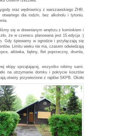
domku OsiemPrzezDwa.
zygody oraz wędrownicy z warszawskiego ZHR.
twartego dla rodzin, bez alkoholu i tytoniu.
enia.
iliśmy się w drewnianym wnętrzu z kominkiem i
ło, że w czerwcu planowana jest 15.edycja :)
b. Gdy śpiewamy w ogrodzie i przyłączają się
dentów. Limitu wieku nie ma, czasem odwiedzają
pce, altówka, bębny, flet poprzeczny, drumla,
j ekipy sprzątającej, wszystko robimy sami.
atki na utrzymanie domku i pokrycie kosztów
żają utwory przywiezione z rajdów SKPB. Około