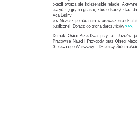
okazji tworzą się koleżeńskie relacje. Aktyw
uczyć się gry na gitarze, ktoś odkurzył starą d
Aga Leśny
p.s Możesz pomóc nam w prowadzeniu działań
publicznej. Dołącz do grona darczyńców
>>>.
Domek OsiemPrzezDwa przy ul. Jazdów jest
Pracownia Nauki i Przygody oraz Okręg Mazo
Stołecznego Warszawy – Dzielnicy Śródmieści