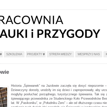
SZKOLENIA
PROJEKTY
STREFA WIEDZY
WESPRZYJ NAS
owie
Historia „Śpiewanek” na Jazdowie zaczęła się dosyć niepozornie – 
Dziewczyny dorosły, urodziły im się dzieci i zaproponowały, aby ur
mogłyby posłuchać porządnego, turystycznego śpiewania. Tak się 
śpiewającego przewodnika ze Studenckiego Koło Przewodników Bes
lat. W „Pasikoniku”, w „Południku Zero” – ale od dłuższego czasu ni