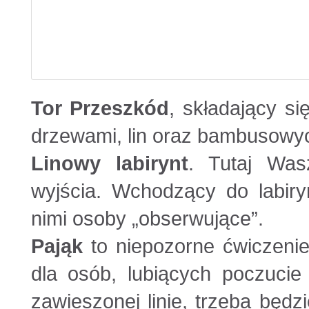
Tor Przeszkód
, składający s
drzewami, lin oraz bambusowy
Linowy labirynt
. Tutaj Was
wyjścia. Wchodzący do labiry
nimi osoby „obserwujące”.
Pająk
to niepozorne ćwiczeni
dla osób, lubiących poczucie 
zawieszonej linie, trzeba będ