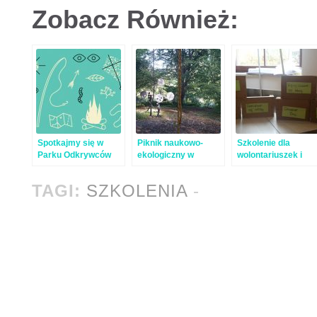
Zobacz Również:
Spotkajmy się w
Piknik naukowo-
Szkolenie dla
Parku Odkrywców
ekologiczny w
wolontariuszek i
Centrum Nauki
Centrum Zdrowia
wolontariuszy z
Kopernik
Dziecka
Polkowickiego
TAGI:
SZKOLENIA
-
Centrum
Wolontariatu