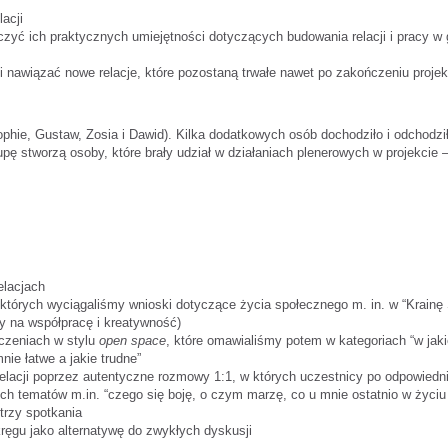
acji
yć ich praktycznych umiejętności dotyczących budowania relacji i pracy w gr
i nawiązać nowe relacje, które pozostaną trwałe nawet po zakończeniu projek
Sophie, Gustaw, Zosia i Dawid). Kilka dodatkowych osób dochodziło i odchodz
pę stworzą osoby, które brały udział w działaniach plenerowych w projekcie
elacjach
z których wyciągaliśmy wnioski dotyczące życia społecznego m. in. w “Kra
y na współpracę i kreatywność)
czeniach w stylu
open space
, które omawialiśmy potem w kategoriach “w jaki
nie łatwe a jakie trudne”
elacji poprzez autentyczne rozmowy 1:1, w których uczestnicy po odpowied
ch tematów m.in. “czego się boję, o czym marzę, co u mnie ostatnio w życiu (g
trzy spotkania
ręgu jako alternatywę do zwykłych dyskusji