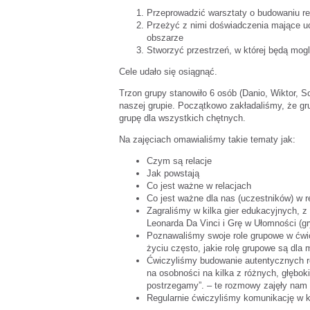
Przeprowadzić warsztaty o budowaniu rel
Przeżyć z nimi doświadczenia mające ucz
obszarze
Stworzyć przestrzeń, w której będą mogl
Cele udało się osiągnąć.
Trzon grupy stanowiło 6 osób (Danio, Wiktor, 
naszej grupie. Początkowo zakładaliśmy, że gru
grupę dla wszystkich chętnych.
Na zajęciach omawialiśmy takie tematy jak:
Czym są relacje
Jak powstają
Co jest ważne w relacjach
Co jest ważne dla nas (uczestników) w r
Zagraliśmy w kilka gier edukacyjnych, 
Leonarda Da Vinci i Grę w Ułomności (gr
Poznawaliśmy swoje role grupowe w ćwi
życiu często, jakie rolę grupowe są dla m
Ćwiczyliśmy budowanie autentycznych r
na osobności na kilka z różnych, głęboki
postrzegamy”. – te rozmowy zajęły nam 
Regularnie ćwiczyliśmy komunikację w k