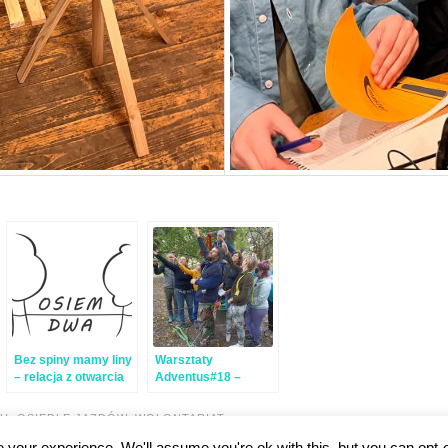
Bez spiny mamy liny
Warsztaty
– relacja z otwarcia
Adventus#18 –
OsiemPrzezDwa
relacja
IU
,
OSIEDLE JAZDÓW
,
WOLONTARIAT
-
your experience. We'll assume you're ok with this, but you can opt-o