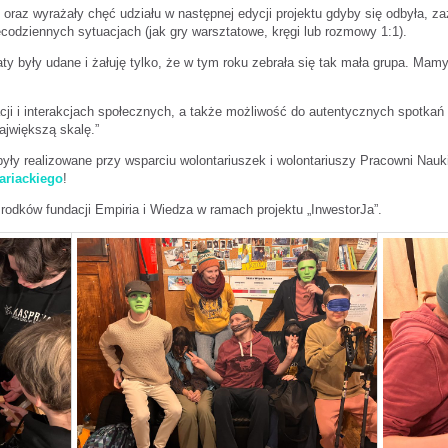
raz wyrażały chęć udziału w następnej edycji projektu gdyby się odbyła, za
ecodziennych sytuacjach (jak gry warsztatowe, kręgi lub rozmowy 1:1).
 były udane i żałuję tylko, że w tym roku zebrała się tak mała grupa. Mamy 
cji i interakcjach społecznych, a także możliwość do autentycznych spotkań
ajwiększą skalę.”
były realizowane przy wsparciu wolontariuszek i wolontariuszy Pracowni Nauki 
ariackiego
!
rodków fundacji Empiria i Wiedza w ramach projektu „InwestorJa”.