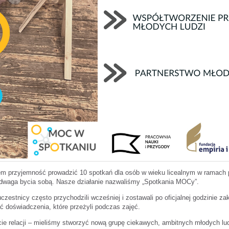
łem przyjemność prowadzić 10 spotkań dla osób w wieku licealnym w ramach p
dwaga bycia sobą. Nasze działanie nazwaliśmy „Spotkania MOCy”.
czestnicy często przychodzili wcześniej i zostawali po oficjalnej godzinie z
ać doświadczenia, które przeżyli podczas zajęć.
e relacji – mieliśmy stworzyć nową grupę ciekawych, ambitnych młodych lud