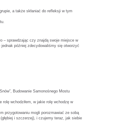
upie, a także skłaniać do refleksji w tym
tu.
iło – sprawdzając czy znajdą swoje miejsce w
 – jednak później zdecydowaliśmy się otworzyć
inę Snów”, Budowanie Samonośnego Mostu
e rolę wchodziłem, w jakie rolę wchodzę w
nim przygotowaniu mogli porozmawiać ze sobą
łębiej i szczerzej), i czujemy teraz, jak siebie