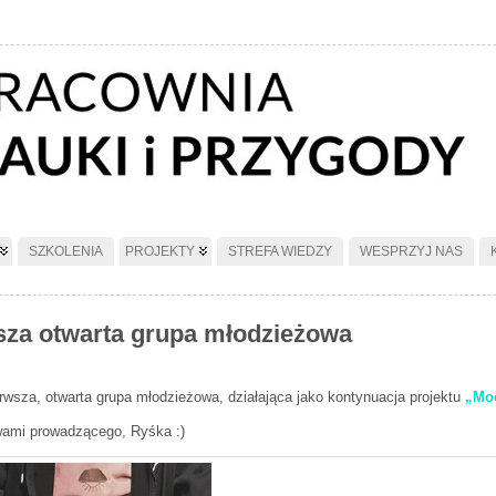
SZKOLENIA
PROJEKTY
STREFA WIEDZY
WESPRZYJ NAS
sza otwarta grupa młodzieżowa
rwsza, otwarta grupa młodzieżowa, działająca jako kontynuacja projektu
„Moc
owami prowadzącego, Ryśka :)