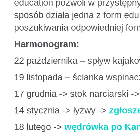
education pozwoli w przystępn
sposób działa jedna z form eduk
poszukiwania odpowiedniej form
Harmonogram:
22 października – spływ kajak
19 listopada – ścianka wspina
17 grudnia -> stok narciarski 
14 stycznia -> łyżwy ->
zgłosz
18 lutego ->
wędrówka po Ka