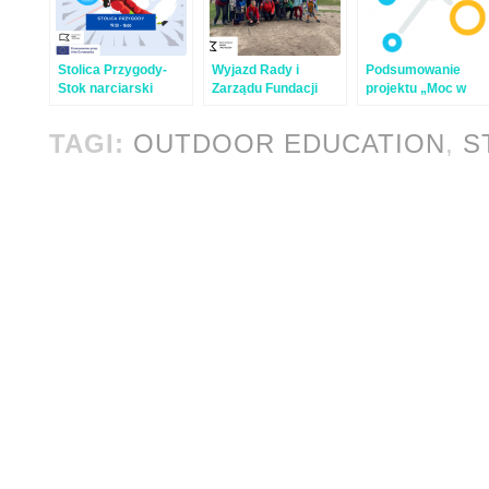
Stolica Przygody-
Wyjazd Rady i
Podsumowanie
Stok narciarski
Zarządu Fundacji
projektu „Moc w
spotkaniu”
TAGI:
OUTDOOR EDUCATION
,
S