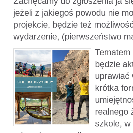
Zachęcamy do zgłoszenia ja się
jeżeli z jakiegoś powodu nie m
projekcie, będzie też możliwoś
wydarzenie, (pierwszeństwo maj
Tematem 
będzie ak
uprawiać 
krótka fo
umiejętno
realnego 
szkole, w