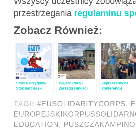
Wszyscy uczestnicy zobowiązan
przestrzegania
regulaminu sp
Zobacz Również:
Stolica Przygody-
Wyjazd Rady i
Zapraszamy na
Stok narciarski
Zarządu Fundacji
konferencję:
Wdrażanie koncepcj
outdoor education 
TAGI:
#EUSOLIDARITYCORPS
,
E
szkole
EUROPEJSKIKORPUSSOLIDARN
EDUCATION
,
PUSZCZAKAMPIN