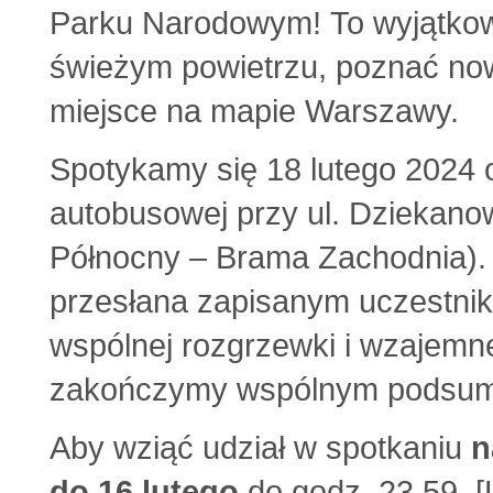
Parku Narodowym! To wyjątkow
świeżym powietrzu, poznać now
miejsce na mapie Warszawy.
Spotykamy się 18 lutego 2024 o
autobusowej przy ul. Dziekano
Północny – Brama Zachodnia). 
przesłana zapisanym uczestn
wspólnej rozgrzewki i wzajemn
zakończymy wspólnym podsum
Aby wziąć udział w spotkaniu
n
do 16 lutego
do godz. 23.59. [