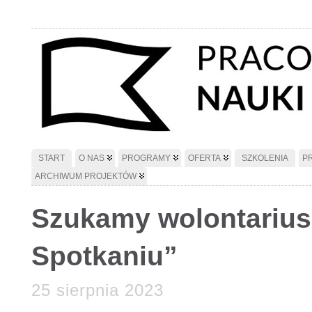
START
O NAS
PROGRAMY
OFERTA
SZKOLENIA
P
ARCHIWUM PROJEKTÓW
Szukamy wolontarius
Spotkaniu”
25 sierpnia 2023