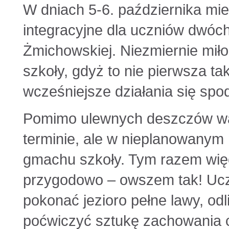
W dniach 5-6. października mi
integracyjne dla uczniów dwóc
Żmichowskiej. Niezmiernie miło
szkoły, gdyż to nie pierwsza tak
wcześniejsze działania się spo
Pomimo ulewnych deszczów wa
terminie, ale w nieplanowanym
gmachu szkoły. Tym razem więc
przygodowo – owszem tak! Uczn
pokonać jezioro pełne lawy, o
poćwiczyć sztukę zachowania c