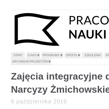
START
O NAS
PROGRAMY
OFERTA
SZKOLENIA
P
ARCHIWUM PROJEKTÓW
Zajęcia integracyjne 
Narcyzy Żmichowskie
6 października 2016