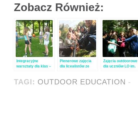
Zobacz Również:
Integracyjne
Plenerowe zajęcia
Zajęcia outdoorowe
warsztaty dla klas –
dla licealistów ze
dla uczniów LO im.
przywitaj z nami
„Żmichowskiej”
Tytusa
jesień!
Chałubińskiego
TAGI:
OUTDOOR EDUCATION
-