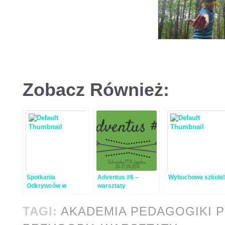
Zobacz Również:
Spotkania
Adventus #6 –
Wybuchowa szkoła!
Odkrywców w
warsztaty
„Karuzeli”
pedagogiki przygody
w Jagodnej
TAGI:
AKADEMIA PEDAGOGIKI 