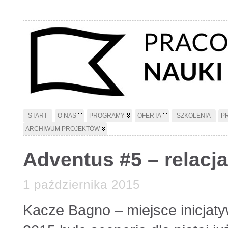
START
O NAS
PROGRAMY
OFERTA
SZKOLENIA
P
ARCHIWUM PROJEKTÓW
Adventus #5 – relacja
1 października 2015
Kacze Bagno – miejsce inicjat