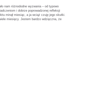
owało nam różnododne wyzwania – od typowo
dczeniom i dobrze poprowadzonej refleksji
tu minął miesiąc, a ja wciąż czuję jego skutki.
 wiele miesięcy. Jestem bardzo wdzięczna, że