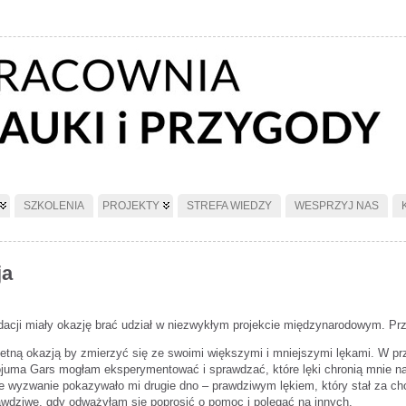
SZKOLENIA
PROJEKTY
STREFA WIEDZY
WESPRZYJ NAS
ja
dacji miały okazję brać udział w niezwykłym projekcie międzynarodowym. Prze
świetną okazją by zmierzyć się ze swoimi większymi i mniejszymi lękami. W pr
ojuma Gars mogłam eksperymentować i sprawdzać, które lęki chronią mnie nap
e wyzwanie pokazywało mi drugie dno – prawdziwym lękiem, który stał za cho
rawdziwe, gdy odważyłam się poprosić o pomoc i polegać na innych.