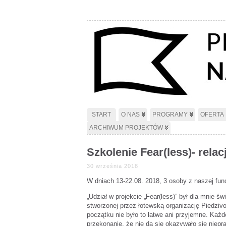
START
O NAS
PROGRAMY
OFERTA
ARCHIWUM PROJEKTÓW
Szkolenie Fear(less)- relac
30 września 2018
W dniach 13-22.08. 2018, 3 osoby z naszej fun
„Udział w projekcie „Fear(less)” był dla mnie 
stworzonej przez łotewską organizację Piedziv
początku nie było to łatwe ani przyjemne. Każd
przekonanie, że nie da się okazywało się niep