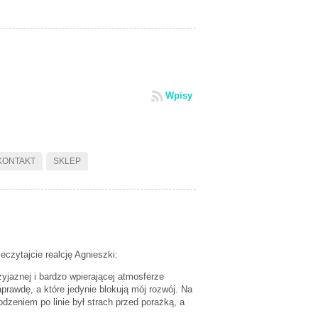
Wpisy
KONTAKT
SKLEP
czytajcie realcję Agnieszki:
zyjaznej i bardzo wpierającej atmosferze
rawdę, a które jedynie blokują mój rozwój. Na
dzeniem po linie był strach przed porażką, a