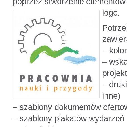
poprzez stworzenie elementów i
logo.
Potrze
zawier
– kolo
– wska
projek
– druk
inne)
– szablony dokumentów ofertow
– szablony plakatów wydarzeń 