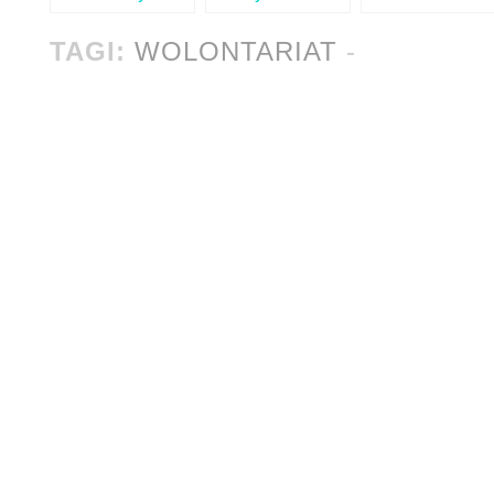
grafika i animatorów
niskich parkach
zajęć podwórkowych
linowych
TAGI:
WOLONTARIAT
-