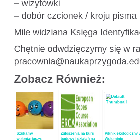
– wizytówki
– dobór czcionek / kroju pisma
Mile widziana Księga Identyfika
Chętnie odwdzięczymy się w ra
pracownia@naukaprzygoda.edu
Zobacz Również:
Szukamy
Zgłoszenia na kurs
Piknik ekologiczny 
wolontariuszy:
budowy i działań na
Wołominie