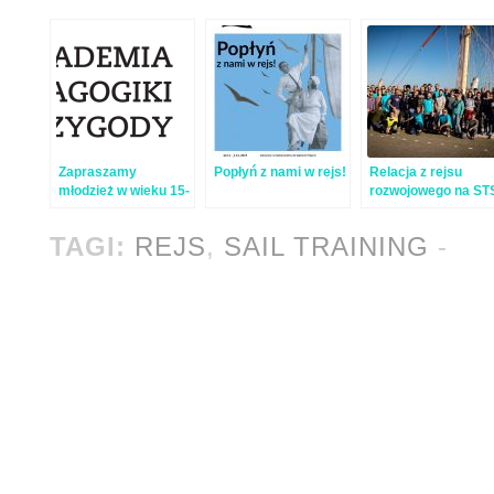
Zapraszamy
Popłyń z nami w rejs!
Relacja z rejsu
młodzież w wieku 15-
rozwojowego na ST
18 lat do udziału w
Pogoria
projekcie Akademia
TAGI:
REJS
,
SAIL TRAINING
-
outdoorowa!