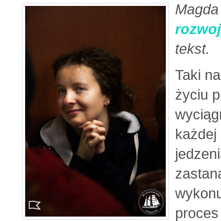
Magda 
rozwo
tekst.
Taki na
życiu p
wyciągn
każdej 
jedzeni
zastan
wykonu
proces 