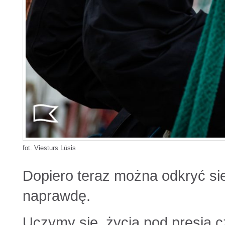
fot. Viesturs Lūsis
Dopiero teraz można odkryć sieb
naprawdę.
Uczymy się, życia pod presją c