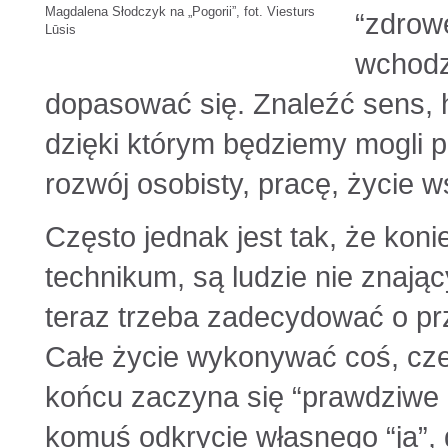
Magdalena Słodczyk na „Pogorii”, fot. Viesturs
“zdrowe
Lūsis
wchodz
dopasować się. Znaleźć sens, h
dzięki którym będziemy mogli
rozwój osobisty, pracę, życie w
Często jednak jest tak, że kon
technikum, są ludzie nie znający
teraz trzeba zadecydować o pr
Całe życie wykonywać coś, cze
końcu zaczyna się “prawdziwe ż
komuś odkrycie własnego “ja”, 