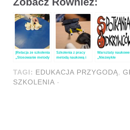
Zobacz Również:
|Relacja ze szkolenia
Szkolenia z pracy
Warsztaty naukowe
„Stosowanie metody
metodą naukową i
„Niezwykłe
eksperymentu
metodą
właściwości
naukowego”
eksperymentu
temperatury”
TAGI:
EDUKACJA PRZYGODĄ
,
G
SZKOLENIA
-