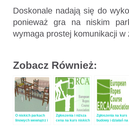
Doskonale nadają się do wyko
ponieważ gra na niskim park
wymaga prostej komunikacji w 
Zobacz Również:
O niskich parkach
Zgłoszenia i niższa
Zgłoszenia na kurs
linowych wewnątrz i
cena na kurs niskich
budowy i działań na
na zewnątrz
parków linowych
niskich parkach