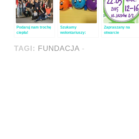
Podaruj nam trochę
Szukamy
Zapraszany na
ciepła!
wolontariuszy:
otwarcie
grafika i animatorów
OsiemPrzezDwa –
zajęć podwórkowych
Bez spiny, mamy
TAGI:
FUNDACJA
-
liny!